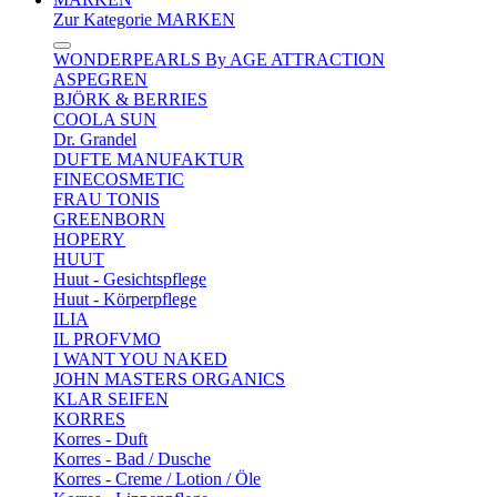
Zur Kategorie MARKEN
WONDERPEARLS By AGE ATTRACTION
ASPEGREN
BJÖRK & BERRIES
COOLA SUN
Dr. Grandel
DUFTE MANUFAKTUR
FINECOSMETIC
FRAU TONIS
GREENBORN
HOPERY
HUUT
Huut - Gesichtspflege
Huut - Körperpflege
ILIA
IL PROFVMO
I WANT YOU NAKED
JOHN MASTERS ORGANICS
KLAR SEIFEN
KORRES
Korres - Duft
Korres - Bad / Dusche
Korres - Creme / Lotion / Öle