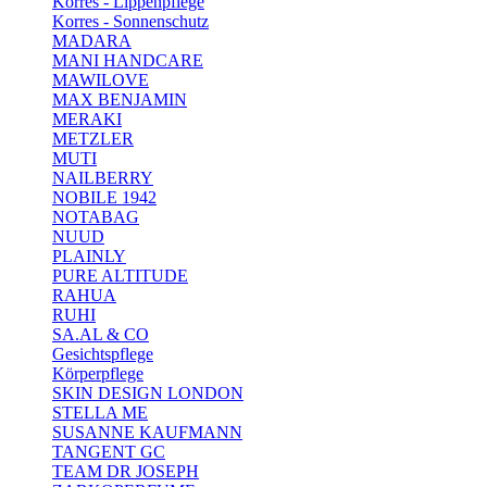
Korres - Lippenpflege
Korres - Sonnenschutz
MADARA
MANI HANDCARE
MAWILOVE
MAX BENJAMIN
MERAKI
METZLER
MUTI
NAILBERRY
NOBILE 1942
NOTABAG
NUUD
PLAINLY
PURE ALTITUDE
RAHUA
RUHI
SA.AL & CO
Gesichtspflege
Körperpflege
SKIN DESIGN LONDON
STELLA ME
SUSANNE KAUFMANN
TANGENT GC
TEAM DR JOSEPH