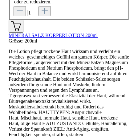
oder zu reduzieren.
MINERALSALZ KÖRPERLOTION 200ml
Grösse:
200ml
Die Lotion pflegt trockene Haut wirksam und verleiht ein
weiches, geschmeidiges Gefühl am ganzen Körper. Die sanfte
Pflegeformel, angereichert mit den Mineralsalzen Magnesium
Phosphoricum und Natrium Phosphoricum, bringt den pH-
Wert der Haut in Balance und wirkt harmonisierend auf ihren
Feuchtigkeitshaushalt. Die beiden Schüssler-Salze sorgen
außerdem für gesunde Haut und Muskeln, lindern
Verspannungen und regen den Lymphfluss an.
Tigergrasextrakt verbessert die Elastizität der Haut, während
Blutregenaltenextrakt revitalisierend wirkt.
Muskatellersalbeiextrakt beruhigt und fördert das
Wohlbefinden. HAUTTYPEN: Anspruchsvolle
Haut, Mischhaut, normale Haut, sensible Haut, trockene
Haut, ölige Haut HAUTZUSTAND: Cellulite, Hautalterung,
Verlust der Spannkraft ZIEL: Anti-Aging, entgiften,
Feuchtigkeit spenden, straffen, stärken