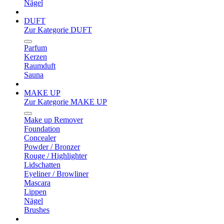
Nägel
DUFT
Zur Kategorie DUFT
Parfum
Kerzen
Raumduft
Sauna
MAKE UP
Zur Kategorie MAKE UP
Make up Remover
Foundation
Concealer
Powder / Bronzer
Rouge / Highlighter
Lidschatten
Eyeliner / Browliner
Mascara
Lippen
Nägel
Brushes