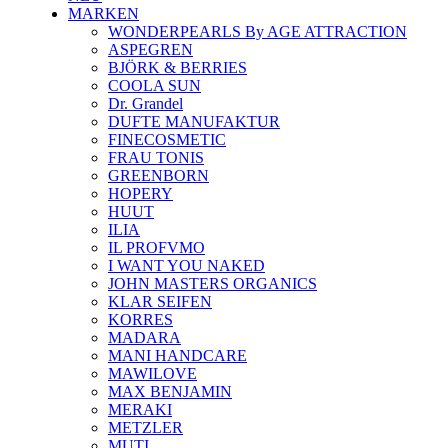
MARKEN
WONDERPEARLS By AGE ATTRACTION
ASPEGREN
BJÖRK & BERRIES
COOLA SUN
Dr. Grandel
DUFTE MANUFAKTUR
FINECOSMETIC
FRAU TONIS
GREENBORN
HOPERY
HUUT
ILIA
IL PROFVMO
I WANT YOU NAKED
JOHN MASTERS ORGANICS
KLAR SEIFEN
KORRES
MADARA
MANI HANDCARE
MAWILOVE
MAX BENJAMIN
MERAKI
METZLER
MUTI