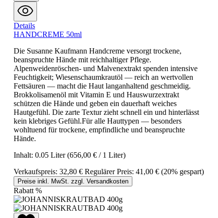
Details
HANDCREME 50ml
Die Susanne Kaufmann Handcreme versorgt trockene,
beanspruchte Hände mit reichhaltiger Pflege.
Alpenweidenröschen- und Malvenextrakt spenden intensive
Feuchtigkeit; Wiesenschaumkrautöl — reich an wertvollen
Fettsäuren — macht die Haut langanhaltend geschmeidig.
Brokkolisamenöl mit Vitamin E und Hauswurzextrakt
schützen die Hände und geben ein dauerhaft weiches
Hautgefühl. Die zarte Textur zieht schnell ein und hinterlässt
kein klebriges Gefühl.Für alle Hauttypen — besonders
wohltuend für trockene, empfindliche und beanspruchte
Hände.
Inhalt:
0.05 Liter
(656,00 € / 1 Liter)
Verkaufspreis:
32,80 €
Regulärer Preis:
41,00 €
(20% gespart)
Preise inkl. MwSt. zzgl. Versandkosten
Rabatt
%