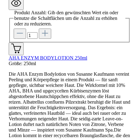
Produkt Anzahl: Gib den gewünschten Wert ein oder
benutze die Schaltflächen um die Anzahl zu erhöhen
oder zu reduzieren.
AHA ENZYM BODYLOTION 250ml
Größe:
250ml
Die AHA Enzym Bodylotion von Susanne Kaufmann vereint
Peeling und Körperpflege in einem Produkt — für sanft
gepflegte, sichtbar weichere Haut. Die Wirkformel mit 10%
AHA, BHA und upgecycelten Kürbisenzymen löst
abgestorbene Hautschüppchen effektiv, ohne die Haut zu
reizen. Albatrellus confluens Pilzextrakt beruhigt die Haut und
unterstützt die Feuchtigkeitsversorgung. Das Ergebnis: ein
glattes, verfeinertes Hautbild — ideal auch bei rauer oder zu
Verhornungen neigender Haut. Die seidig-zarte Leave-on-
Lotion duftet nach natürlichen Noten von Zitrone, Verbene
und Minze — inspiriert vom Susanne Kaufmann Spa.Die
Lotion kommt in einer recycelbaren Braunglasflasche, die den