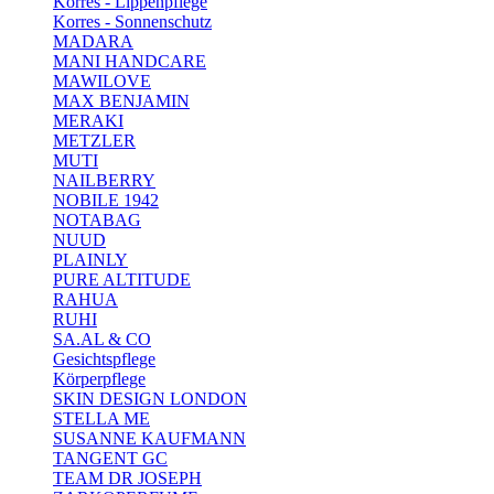
Korres - Lippenpflege
Korres - Sonnenschutz
MADARA
MANI HANDCARE
MAWILOVE
MAX BENJAMIN
MERAKI
METZLER
MUTI
NAILBERRY
NOBILE 1942
NOTABAG
NUUD
PLAINLY
PURE ALTITUDE
RAHUA
RUHI
SA.AL & CO
Gesichtspflege
Körperpflege
SKIN DESIGN LONDON
STELLA ME
SUSANNE KAUFMANN
TANGENT GC
TEAM DR JOSEPH