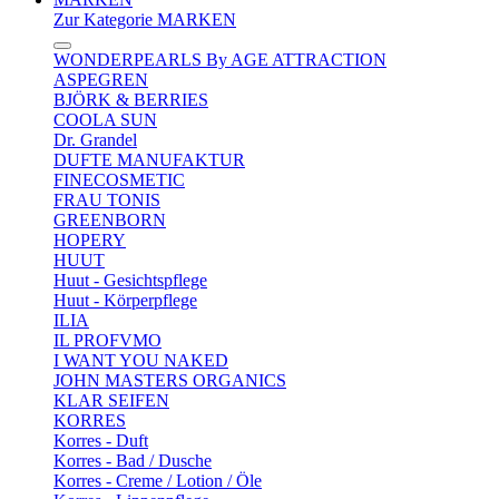
Zur Kategorie MARKEN
WONDERPEARLS By AGE ATTRACTION
ASPEGREN
BJÖRK & BERRIES
COOLA SUN
Dr. Grandel
DUFTE MANUFAKTUR
FINECOSMETIC
FRAU TONIS
GREENBORN
HOPERY
HUUT
Huut - Gesichtspflege
Huut - Körperpflege
ILIA
IL PROFVMO
I WANT YOU NAKED
JOHN MASTERS ORGANICS
KLAR SEIFEN
KORRES
Korres - Duft
Korres - Bad / Dusche
Korres - Creme / Lotion / Öle