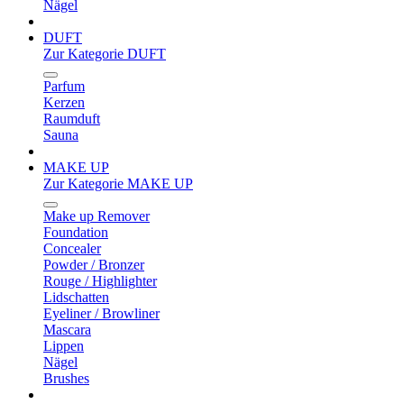
Nägel
DUFT
Zur Kategorie DUFT
Parfum
Kerzen
Raumduft
Sauna
MAKE UP
Zur Kategorie MAKE UP
Make up Remover
Foundation
Concealer
Powder / Bronzer
Rouge / Highlighter
Lidschatten
Eyeliner / Browliner
Mascara
Lippen
Nägel
Brushes