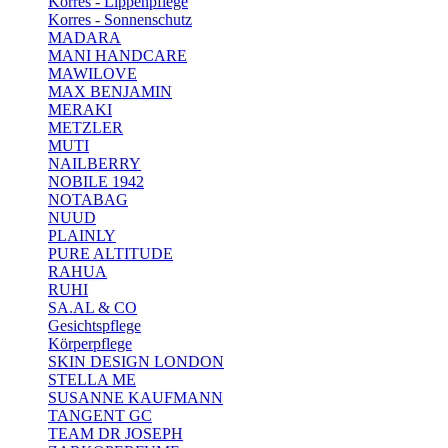
Korres - Lippenpflege
Korres - Sonnenschutz
MADARA
MANI HANDCARE
MAWILOVE
MAX BENJAMIN
MERAKI
METZLER
MUTI
NAILBERRY
NOBILE 1942
NOTABAG
NUUD
PLAINLY
PURE ALTITUDE
RAHUA
RUHI
SA.AL & CO
Gesichtspflege
Körperpflege
SKIN DESIGN LONDON
STELLA ME
SUSANNE KAUFMANN
TANGENT GC
TEAM DR JOSEPH