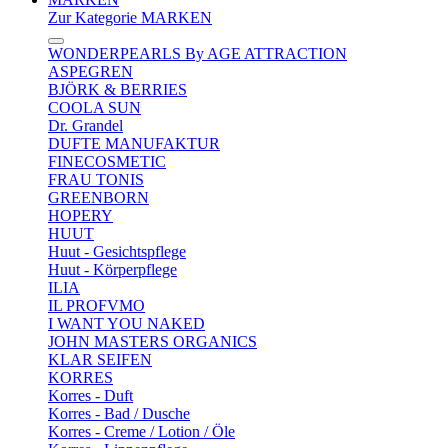
Zur Kategorie MARKEN
WONDERPEARLS By AGE ATTRACTION
ASPEGREN
BJÖRK & BERRIES
COOLA SUN
Dr. Grandel
DUFTE MANUFAKTUR
FINECOSMETIC
FRAU TONIS
GREENBORN
HOPERY
HUUT
Huut - Gesichtspflege
Huut - Körperpflege
ILIA
IL PROFVMO
I WANT YOU NAKED
JOHN MASTERS ORGANICS
KLAR SEIFEN
KORRES
Korres - Duft
Korres - Bad / Dusche
Korres - Creme / Lotion / Öle