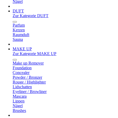
Nägel
DUFT
Zur Kategorie DUFT
Parfum
Kerzen
Raumduft
Sauna
MAKE UP
Zur Kategorie MAKE UP
Make up Remover
Foundation
Concealer
Powder / Bronzer
Rouge / Highlighter
Lidschatten
Eyeliner / Browliner
Mascara
Lippen
Nägel
Brushes