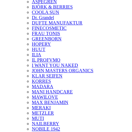
ASPEGREN
BJÖRK & BERRIES
COOLA SUN
Dr. Grandel
DUFTE MANUFAKTUR
FINECOSMETIC
FRAU TONIS
GREENBORN
HOPERY
HUUT
ILIA
IL PROFVMO
I WANT YOU NAKED
JOHN MASTERS ORGANICS
KLAR SEIFEN
KORRES
MADARA
MANI HANDCARE
MAWILOVE
MAX BENJAMIN
MERAKI
METZLER
MUTI
NAILBERRY
NOBILE 1942