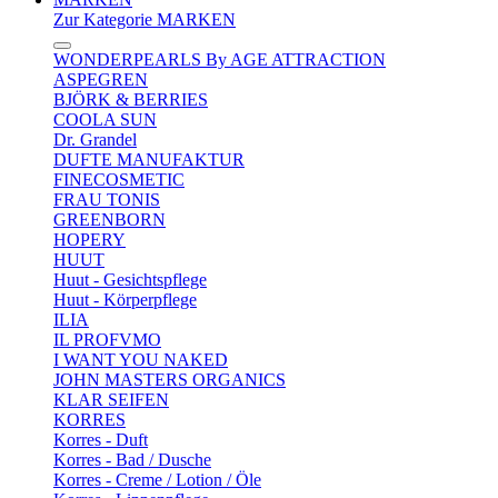
Zur Kategorie MARKEN
WONDERPEARLS By AGE ATTRACTION
ASPEGREN
BJÖRK & BERRIES
COOLA SUN
Dr. Grandel
DUFTE MANUFAKTUR
FINECOSMETIC
FRAU TONIS
GREENBORN
HOPERY
HUUT
Huut - Gesichtspflege
Huut - Körperpflege
ILIA
IL PROFVMO
I WANT YOU NAKED
JOHN MASTERS ORGANICS
KLAR SEIFEN
KORRES
Korres - Duft
Korres - Bad / Dusche
Korres - Creme / Lotion / Öle