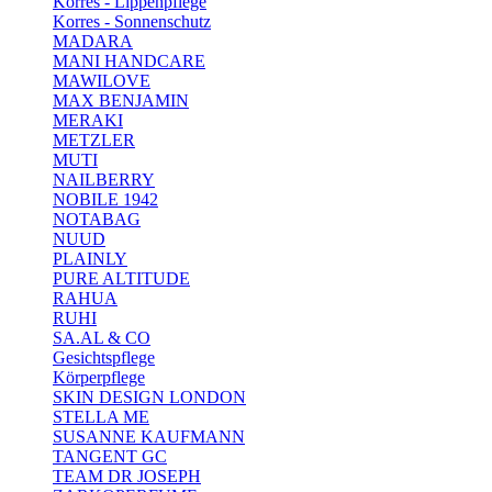
Korres - Lippenpflege
Korres - Sonnenschutz
MADARA
MANI HANDCARE
MAWILOVE
MAX BENJAMIN
MERAKI
METZLER
MUTI
NAILBERRY
NOBILE 1942
NOTABAG
NUUD
PLAINLY
PURE ALTITUDE
RAHUA
RUHI
SA.AL & CO
Gesichtspflege
Körperpflege
SKIN DESIGN LONDON
STELLA ME
SUSANNE KAUFMANN
TANGENT GC
TEAM DR JOSEPH