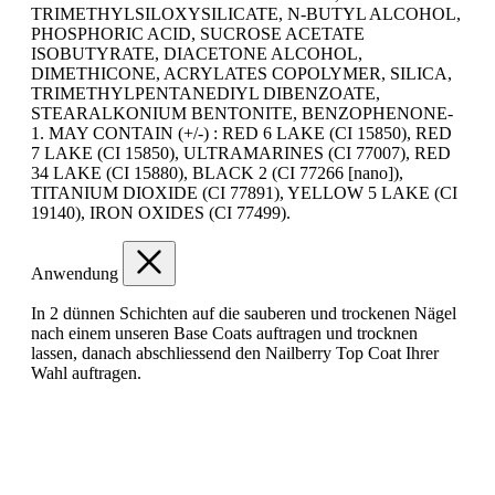
TRIMETHYLSILOXYSILICATE, N‐BUTYL ALCOHOL,
PHOSPHORIC ACID, SUCROSE ACETATE
ISOBUTYRATE, DIACETONE ALCOHOL,
DIMETHICONE, ACRYLATES COPOLYMER, SILICA,
TRIMETHYLPENTANEDIYL DIBENZOATE,
STEARALKONIUM BENTONITE, BENZOPHENONE‐
1. MAY CONTAIN (+/‐) : RED 6 LAKE (CI 15850), RED
7 LAKE (CI 15850), ULTRAMARINES (CI 77007), RED
34 LAKE (CI 15880), BLACK 2 (CI 77266 [nano]),
TITANIUM DIOXIDE (CI 77891), YELLOW 5 LAKE (CI
19140), IRON OXIDES (CI 77499).
Anwendung
In 2 dünnen Schichten auf die sauberen und trockenen Nägel
nach einem unseren Base Coats auftragen und trocknen
lassen, danach abschliessend den Nailberry Top Coat Ihrer
Wahl auftragen.