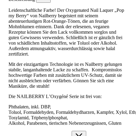
Leidenschaftliche Farbe! Der Oxygenated Nail Laquer „Pop
my Berry“ von Nailberry begeistert mit seinem
abenteuerlustigen Rot-Orange-Tönen, die an feurige
Mohnblumen erinnern. Dank der erlesenen, veganen
Rezeptur können Sie den Lack vollkommen sorglos und
guten Gewissens verwenden. Schließlich ist er gänzlich frei
von schädlichen Inhaltsstoffen, wie Toluol oder Alkohol.
Außerdem atmungsaktiv, wasserdurchlässig sowie halal
zertifiziert.
Mit der einzigartigen Technologie ist es Nailberry gelungen
stabile, langanhaltende Lacke zu schaffen. Kompromisslos
hochwertige Farben mit zusätzlichem UV-Schutz, damit sie
nicht ausbleichen oder verfärben. Gönnen Sie sich eine
Maniküre, die strahlt!
Die NAILBERRY LʼOxygéné Serie ist frei von:
Phthalaten, inkl. DBP,
Toluol, Formaldehyden, Formaldehydharzen, Kampfer, Xylol, Eth
Tosylamid, Triphenylphosphat,
Alkohol, Parabenen, tierischen Nebenerzeugnissen, Gluten