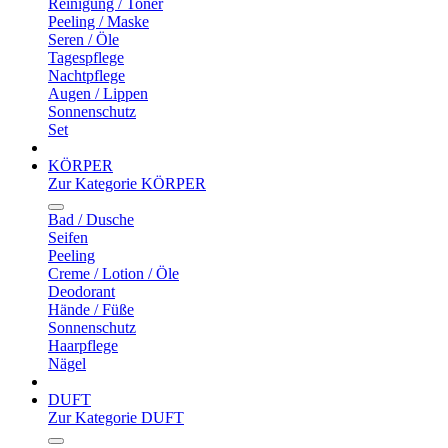
Reinigung / Toner
Peeling / Maske
Seren / Öle
Tagespflege
Nachtpflege
Augen / Lippen
Sonnenschutz
Set
KÖRPER
Zur Kategorie KÖRPER
Bad / Dusche
Seifen
Peeling
Creme / Lotion / Öle
Deodorant
Hände / Füße
Sonnenschutz
Haarpflege
Nägel
DUFT
Zur Kategorie DUFT