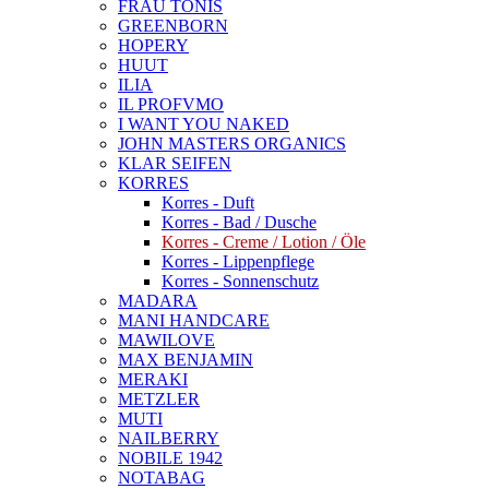
FRAU TONIS
GREENBORN
HOPERY
HUUT
ILIA
IL PROFVMO
I WANT YOU NAKED
JOHN MASTERS ORGANICS
KLAR SEIFEN
KORRES
Korres - Duft
Korres - Bad / Dusche
Korres - Creme / Lotion / Öle
Korres - Lippenpflege
Korres - Sonnenschutz
MADARA
MANI HANDCARE
MAWILOVE
MAX BENJAMIN
MERAKI
METZLER
MUTI
NAILBERRY
NOBILE 1942
NOTABAG