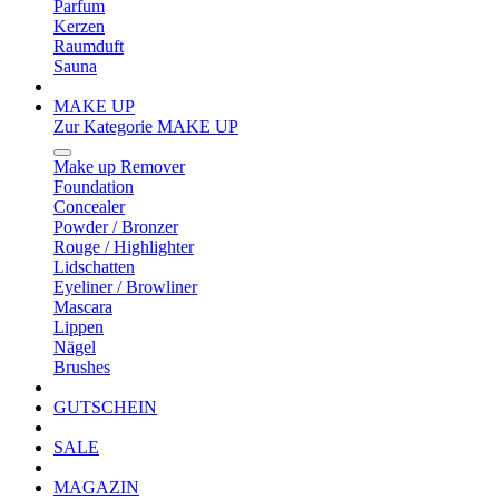
Parfum
Kerzen
Raumduft
Sauna
MAKE UP
Zur Kategorie MAKE UP
Make up Remover
Foundation
Concealer
Powder / Bronzer
Rouge / Highlighter
Lidschatten
Eyeliner / Browliner
Mascara
Lippen
Nägel
Brushes
GUTSCHEIN
SALE
MAGAZIN