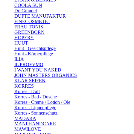
COOLA SUN
Dr. Grandel
DUFTE MANUFAKTUR
FINECOSMETIC
FRAU TONIS
GREENBORN
HOPERY
HUUT
Huut - Gesichtspflege
Huut - Körperpflege
ILIA
IL PROFVMO
I WANT YOU NAKED
JOHN MASTERS ORGANICS
KLAR SEIFEN
KORRES
Korres - Duft
Korres - Bad / Dusche
Korres - Creme / Lotion / Öle
Korres - Lippenpflege
Korres - Sonnenschutz
MADARA
MANI HANDCARE
MAWILOVE