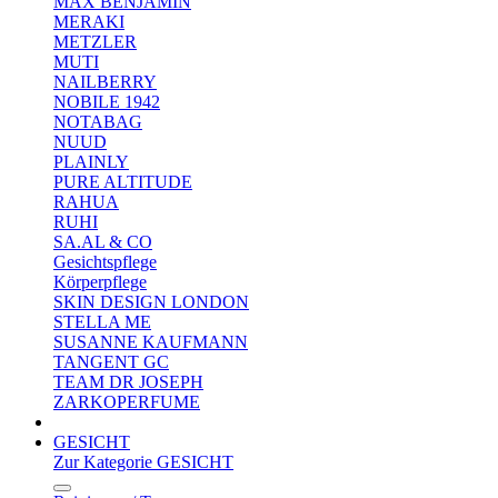
MAX BENJAMIN
MERAKI
METZLER
MUTI
NAILBERRY
NOBILE 1942
NOTABAG
NUUD
PLAINLY
PURE ALTITUDE
RAHUA
RUHI
SA.AL & CO
Gesichtspflege
Körperpflege
SKIN DESIGN LONDON
STELLA ME
SUSANNE KAUFMANN
TANGENT GC
TEAM DR JOSEPH
ZARKOPERFUME
GESICHT
Zur Kategorie GESICHT