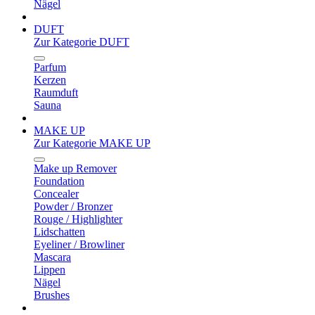
Nägel
DUFT
Zur Kategorie DUFT
Parfum
Kerzen
Raumduft
Sauna
MAKE UP
Zur Kategorie MAKE UP
Make up Remover
Foundation
Concealer
Powder / Bronzer
Rouge / Highlighter
Lidschatten
Eyeliner / Browliner
Mascara
Lippen
Nägel
Brushes