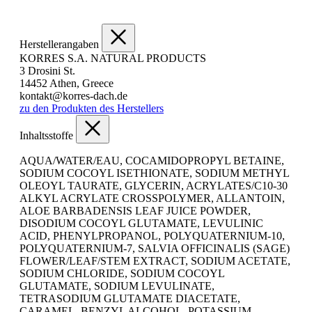
Herstellerangaben
KORRES S.A. NATURAL PRODUCTS
3 Drosini St.
14452 Athen, Greece
kontakt@korres-dach.de
zu den Produkten des Herstellers
Inhaltsstoffe
AQUA/WATER/EAU, COCAMIDOPROPYL BETAINE,
SODIUM COCOYL ISETHIONATE, SODIUM METHYL
OLEOYL TAURATE, GLYCERIN, ACRYLATES/C10-30
ALKYL ACRYLATE CROSSPOLYMER, ALLANTOIN,
ALOE BARBADENSIS LEAF JUICE POWDER,
DISODIUM COCOYL GLUTAMATE, LEVULINIC
ACID, PHENYLPROPANOL, POLYQUATERNIUM-10,
POLYQUATERNIUM-7, SALVIA OFFICINALIS (SAGE)
FLOWER/LEAF/STEM EXTRACT, SODIUM ACETATE,
SODIUM CHLORIDE, SODIUM COCOYL
GLUTAMATE, SODIUM LEVULINATE,
TETRASODIUM GLUTAMATE DIACETATE,
CARAMEL, BENZYL ALCOHOL, POTASSIUM