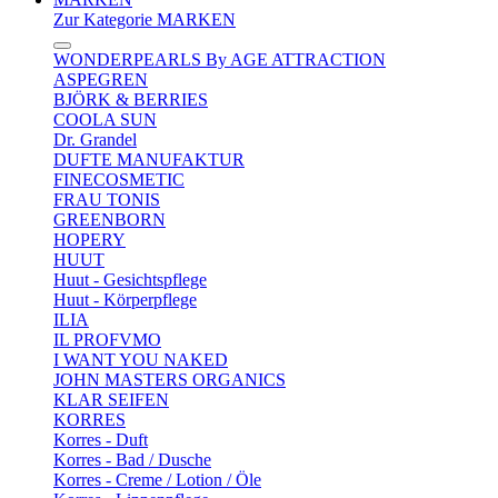
Zur Kategorie MARKEN
WONDERPEARLS By AGE ATTRACTION
ASPEGREN
BJÖRK & BERRIES
COOLA SUN
Dr. Grandel
DUFTE MANUFAKTUR
FINECOSMETIC
FRAU TONIS
GREENBORN
HOPERY
HUUT
Huut - Gesichtspflege
Huut - Körperpflege
ILIA
IL PROFVMO
I WANT YOU NAKED
JOHN MASTERS ORGANICS
KLAR SEIFEN
KORRES
Korres - Duft
Korres - Bad / Dusche
Korres - Creme / Lotion / Öle