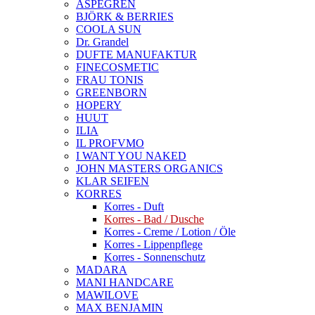
ASPEGREN
BJÖRK & BERRIES
COOLA SUN
Dr. Grandel
DUFTE MANUFAKTUR
FINECOSMETIC
FRAU TONIS
GREENBORN
HOPERY
HUUT
ILIA
IL PROFVMO
I WANT YOU NAKED
JOHN MASTERS ORGANICS
KLAR SEIFEN
KORRES
Korres - Duft
Korres - Bad / Dusche
Korres - Creme / Lotion / Öle
Korres - Lippenpflege
Korres - Sonnenschutz
MADARA
MANI HANDCARE
MAWILOVE
MAX BENJAMIN