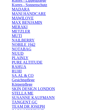
Korres - Lippenpflege
Korres - Sonnenschutz
MADARA
MANI HANDCARE
MAWILOVE
MAX BENJAMIN
MERAKI
METZLER
MUTI
NAILBERRY
NOBILE 1942
NOTABAG
NUUD
PLAINLY
PURE ALTITUDE
RAHUA
RUHI
SA.AL & CO
Gesichtspflege
Körperpflege
SKIN DESIGN LONDON
STELLA ME
SUSANNE KAUFMANN
TANGENT GC
TEAM DR JOSEPH