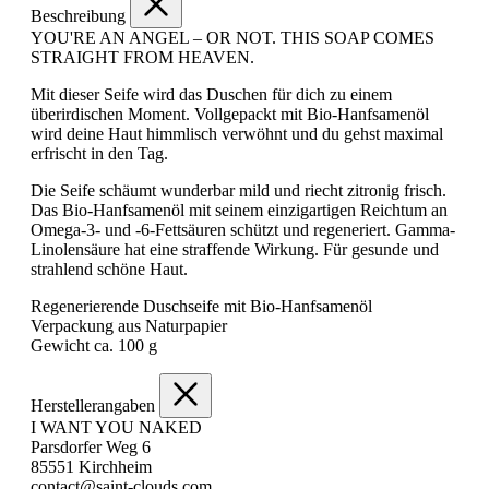
Beschreibung
YOU'RE AN ANGEL – OR NOT. THIS SOAP COMES
STRAIGHT FROM HEAVEN.
Mit dieser Seife wird das Duschen für dich zu einem
überirdischen Moment. Vollgepackt mit Bio-Hanfsamenöl
wird deine Haut himmlisch verwöhnt und du gehst maximal
erfrischt in den Tag.
Die Seife schäumt wunderbar mild und riecht zitronig frisch.
Das Bio-Hanfsamenöl mit seinem einzigartigen Reichtum an
Omega-3- und -6-Fettsäuren schützt und regeneriert. Gamma-
Linolensäure hat eine straffende Wirkung. Für gesunde und
strahlend schöne Haut.
Regenerierende Duschseife mit Bio-Hanfsamenöl
Verpackung aus Naturpapier
Gewicht ca. 100 g
Herstellerangaben
I WANT YOU NAKED
Parsdorfer Weg 6
85551 Kirchheim
contact@saint-clouds.com