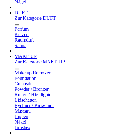
Nägel
DUFT
Zur Kategorie DUFT
Parfum
Kerzen
Raumduft
Sauna
MAKE UP
Zur Kategorie MAKE UP
Make up Remover
Foundation
Concealer
Powder / Bronzer
Rouge / Highlighter
Lidschatten
Eyeliner / Browliner
Mascara
Lippen
Nägel
Brushes