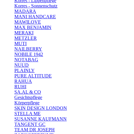
Korres - Lippenpflege
Korres - Sonnenschutz
MADARA
MANI HANDCARE
MAWILOVE
MAX BENJAMIN
MERAKI
METZLER
MUTI
NAILBERRY
NOBILE 1942
NOTABAG
NUUD
PLAINLY
PURE ALTITUDE
RAHUA
RUHI
SA.AL & CO
Gesichtspflege
Körperpflege
SKIN DESIGN LONDON
STELLA ME
SUSANNE KAUFMANN
TANGENT GC
TEAM DR JOSEPH