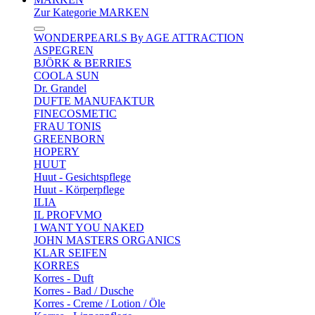
Zur Kategorie MARKEN
WONDERPEARLS By AGE ATTRACTION
ASPEGREN
BJÖRK & BERRIES
COOLA SUN
Dr. Grandel
DUFTE MANUFAKTUR
FINECOSMETIC
FRAU TONIS
GREENBORN
HOPERY
HUUT
Huut - Gesichtspflege
Huut - Körperpflege
ILIA
IL PROFVMO
I WANT YOU NAKED
JOHN MASTERS ORGANICS
KLAR SEIFEN
KORRES
Korres - Duft
Korres - Bad / Dusche
Korres - Creme / Lotion / Öle