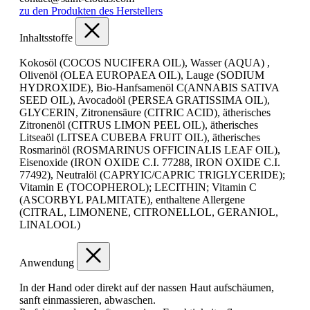
zu den Produkten des Herstellers
Inhaltsstoffe
Kokosöl (COCOS NUCIFERA OIL), Wasser (AQUA) ,
Olivenöl (OLEA EUROPAEA OIL), Lauge (SODIUM
HYDROXIDE), Bio-Hanfsamenöl C(ANNABIS SATIVA
SEED OIL), Avocadoöl (PERSEA GRATISSIMA OIL),
GLYCERIN, Zitronensäure (CITRIC ACID), ätherisches
Zitronenöl (CITRUS LIMON PEEL OIL), ätherisches
Litseaöl (LITSEA CUBEBA FRUIT OIL), ätherisches
Rosmarinöl (ROSMARINUS OFFICINALIS LEAF OIL),
Eisenoxide (IRON OXIDE C.I. 77288, IRON OXIDE C.I.
77492), Neutralöl (CAPRYIC/CAPRIC TRIGLYCERIDE);
Vitamin E (TOCOPHEROL); LECITHIN; Vitamin C
(ASCORBYL PALMITATE), enthaltene Allergene
(CITRAL, LIMONENE, CITRONELLOL, GERANIOL,
LINALOOL)
Anwendung
In der Hand oder direkt auf der nassen Haut aufschäumen,
sanft einmassieren, abwaschen.