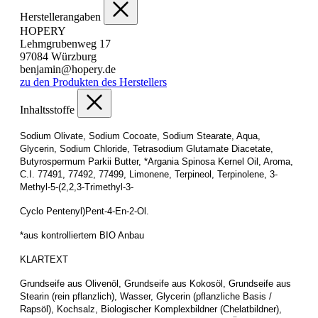
Herstellerangaben
HOPERY
Lehmgrubenweg 17
97084 Würzburg
benjamin@hopery.de
zu den Produkten des Herstellers
Inhaltsstoffe
Sodium Olivate, Sodium Cocoate, Sodium Stearate, Aqua,
Glycerin, Sodium Chloride, Tetrasodium Glutamate Diacetate,
Butyrospermum Parkii Butter, *Argania Spinosa Kernel Oil, Aroma,
C.I. 77491, 77492, 77499, Limonene, Terpineol, Terpinolene, 3-
Methyl-5-(2,2,3-Trimethyl-3-
Cyclo Pentenyl)Pent-4-En-2-Ol.
*aus kontrolliertem BIO Anbau
KLARTEXT
Grundseife aus Olivenöl, Grundseife aus Kokosöl, Grundseife aus
Stearin (rein pflanzlich), Wasser, Glycerin (pflanzliche Basis /
Rapsöl), Kochsalz, Biologischer Komplexbildner (Chelatbildner),