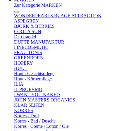
Zur Kategorie MARKEN
WONDERPEARLS By AGE ATTRACTION
ASPEGREN
BJÖRK & BERRIES
COOLA SUN
Dr. Grandel
DUFTE MANUFAKTUR
FINECOSMETIC
FRAU TONIS
GREENBORN
HOPERY
HUUT
Huut - Gesichtspflege
Huut - Körperpflege
ILIA
IL PROFVMO
I WANT YOU NAKED
JOHN MASTERS ORGANICS
KLAR SEIFEN
KORRES
Korres - Duft
Korres - Bad / Dusche
Korres - Creme / Lotion / Öle