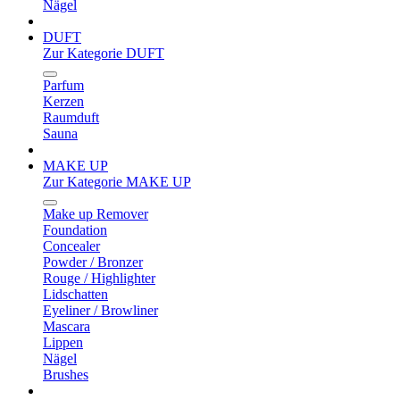
Nägel
DUFT
Zur Kategorie DUFT
Parfum
Kerzen
Raumduft
Sauna
MAKE UP
Zur Kategorie MAKE UP
Make up Remover
Foundation
Concealer
Powder / Bronzer
Rouge / Highlighter
Lidschatten
Eyeliner / Browliner
Mascara
Lippen
Nägel
Brushes