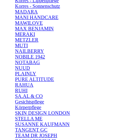
Korres - Lippenpflege
Korres - Sonnenschutz
MADARA
MANI HANDCARE
MAWILOVE
MAX BENJAMIN
MERAKI
METZLER
MUTI
NAILBERRY
NOBILE 1942
NOTABAG
NUUD
PLAINLY
PURE ALTITUDE
RAHUA
RUHI
SA.AL & CO
Gesichtspflege
Körperpflege
SKIN DESIGN LONDON
STELLA ME
SUSANNE KAUFMANN
TANGENT GC
TEAM DR JOSEPH